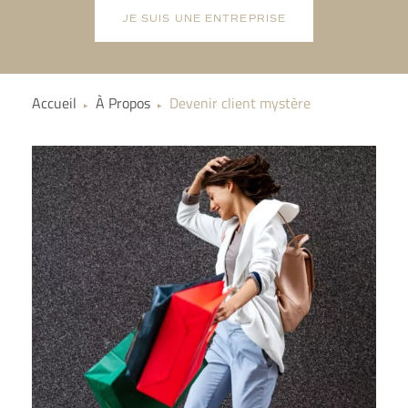
JE SUIS UNE ENTREPRISE
Accueil
À Propos
Devenir client mystère
▶
▶