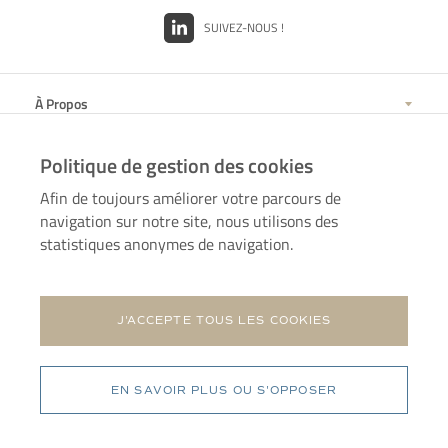
SUIVEZ-NOUS !
À Propos
Politique de gestion des cookies
Nos Solutions
Afin de toujours améliorer votre parcours de
navigation sur notre site, nous utilisons des
Nos Secteurs d'Expertise
statistiques anonymes de navigation.
Nos bureaux
J'ACCEPTE TOUS LES COOKIES
© 2022-2026 Présence
|
Tous droits reservés
Mentions légales
EN SAVOIR PLUS OU S'OPPOSER
Site by
Polette
&
Undefined